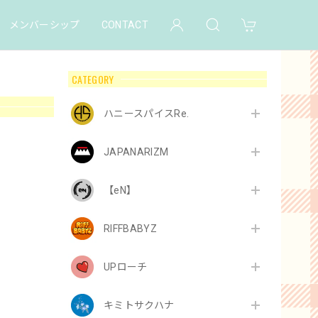
メンバーシップ
CONTACT
CATEGORY
ハニースパイスRe.
JAPANARIZM
【eN】
RIFFBABYZ
UPローチ
キミトサクハナ